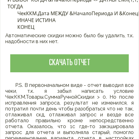
ТОГДА 

	ЧекККМ.Дата МЕЖДУ &НачалоПериода И &КонецПериода 

	ИНАЧЕ ИСТИНА

Автоматические скидки можно было бы удалить, т.к.
надобности в них нет.
СКАЧАТЬ ОТЧЕТ
P.S. В первоначальном виде - отчет выводил все
чеки, т.к. я забыл написать условие
ЧекККМ.Товары.СуммаРучнойСкидки > 0. Но после
исправления запроса, результат не изменился, я
потратил почти день чтобы разобраться что не так,
отлаживал скд, отлаживал запрос и везде все
работало правильно кроме непосредственно
отчета. Оказалось, что 1с где-то закэшировала
запрос для отчета и выполняла старый, помогло
переименование варианта отчета в настройках