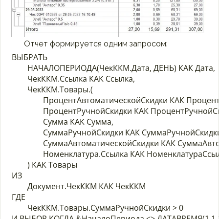
Отчет формируется одним запросом:
ВЫБРАТЬ

	НАЧАЛОПЕРИОДА(ЧекККМ.Дата, ДЕНЬ) КАК Дата,

	ЧекККМ.Ссылка КАК Ссылка,

	ЧекККМ.Товары.(

		ПроцентАвтоматическойСкидки КАК ПроцентАвтоматическойСкидки,

		ПроцентРучнойСкидки КАК ПроцентРучнойСкидки,

		Сумма КАК Сумма,

		СуммаРучнойСкидки КАК СуммаРучнойСкидки,

		СуммаАвтоматическойСкидки КАК СуммаАвтоматическойСкидки,

		Номенклатура.Ссылка КАК НоменклатураСсылка

	) КАК Товары

ИЗ

	Документ.ЧекККМ КАК ЧекККМ

ГДЕ 

	ЧекККМ.Товары.СуммаРучнойСкидки > 0

И ВЫБОР КОГДА &НачалоПериода <> ДАТАВРЕМЯ(1,1,1)