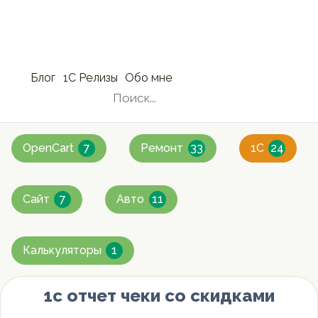
Блог
1С Релизы
Обо мне
»
OpenCart
7
Ремонт
33
1C
24
Сайт
7
Авто
11
Калькуляторы
1
1с отчет чеки со скидками