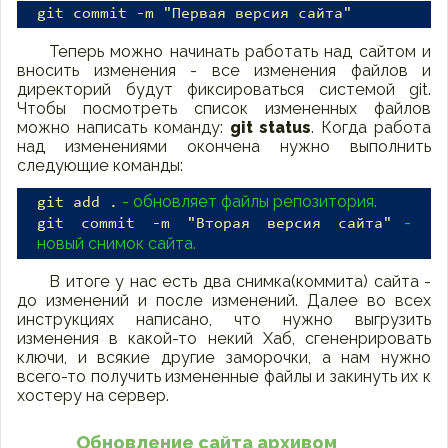
git commit -m "Первая версия сайта"
Теперь можно начинать работать над сайтом и
вносить изменения - все изменения файлов и
директорий будут фиксироваться системой git.
Чтобы посмотреть список измененных файлов
можно написать команду:
git status
. Когда работа
над изменениями окончена нужно выполнить
следующие команды:
- обновляет файлы репозитория.
git add .
-
git commit -m "Вторая версия сайта"
новый снимок сайта.
В итоге у нас есть два снимка(коммита) сайта -
до изменений и после изменений. Далее во всех
инструкциях написано, что нужно выгрузить
изменения в какой-то некий Хаб, сгененрировать
ключи, и всякие другие заморочки, а нам нужно
всего-то получить измененные файлы и закинуть их к
хостеру на сервер.
Обновление сайта архивом