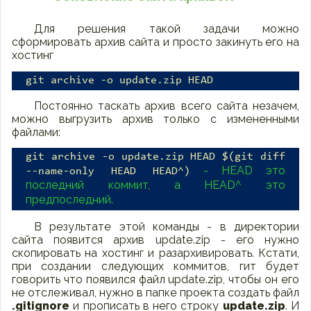
Для решения такой задачи можно
сформировать архив сайта и просто закинуть его на
хостинг
git archive -o update.zip HEAD
Постоянно таскать архив всего сайта незачем,
можно выгрузить архив только с измененными
файлами:
git archive -o update.zip HEAD $(git diff
- HEAD это
--name-only HEAD HEAD^)
последний коммит, а HEAD^ это
предпоследний.
В результате этой команды - в директории
сайта появится архив update.zip - его нужно
скопировать на хостинг и разархивировать. Кстати,
при создании следующих коммитов, гит будет
говорить что появился файл update.zip, чтобы он его
не отслеживал, нужно в папке проекта создать файл
.gitignore
и прописать в него строку
update.zip
. И