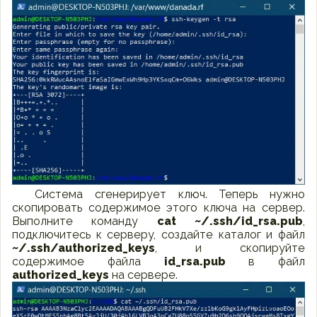
Система сгенерирует ключ. Теперь нужно
скопировать содержимое этого ключа на сервер.
Выполните команду
cat ~/.ssh/id_rsa.pub
,
подключитесь к серверу, создайте каталог и файл
~/.ssh/authorized_keys
, и скопируйте
содержимое файла
id_rsa.pub
в файл
authorized_keys
на сервере.