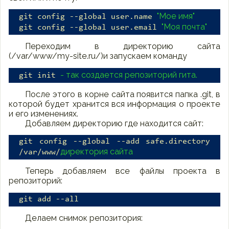
"Мое имя"
git config --global user.name
"Моя почта"
git config --global user.email
Переходим в директорию сайта
(/var/www/my-site.ru/)и запускаем команду
- так создается репозиторий гита.
git init
После этого в корне сайта появится папка .git, в
которой будет хранится вся информация о проекте
и его изменениях.
Добавляем директорию где находится сайт:
git config --global --add safe.directory
директория сайта
/var/www/
Теперь добавляем все файлы проекта в
репозиторий:
git add --all
Делаем снимок репозитория: