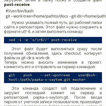
загрузили, затем в папку hooks и создайте файл
post-receive
.
#!/usr/bin/bash

Нужно указывать полный путь, до рабочей папки
сайта и репозитория. Этот файл нужно сохранить в
формате utf-8, и затем выполнить команду:
sed -i -e 's/\r$//' post-receive
Этот файл будет выполняться сразу после
получения обновления, здесь checkout, копирует
файлы из git-dir в work-dir.
Теперь можно вносить изменения в проект,
коммитить его и отправлять на сервер командой:
git push --set-upstream user@ssh-
host:/path/papka-s-saytom.git master
Эта команда создаст ssh подключение и
загрузит последний коммит на сервер в
репозиторий papka-s-saytom.git. После ввода
пароля от учетной записи пользователя, произойдет