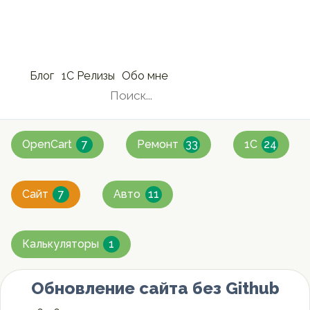
Блог
1С Релизы
Обо мне
»
OpenCart
7
Ремонт
33
1C
24
Сайт
7
Авто
11
Калькуляторы
1
Обновление сайта без Github