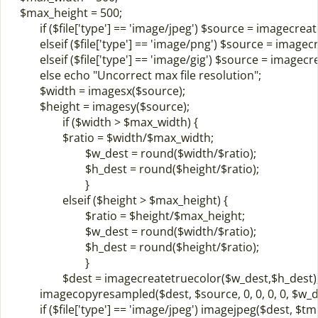
 $max_height = 500;				

	if ($file['type'] == 'image/jpeg') $source = imagecreatefromjpeg($file['tmp_name']);

	elseif ($file['type'] == 'image/png') $source = imagecreatefrompng($file['tmp_name']);

	elseif ($file['type'] == 'image/gig') $source = imagecreatefromgif($file['tmp_name']);

	else echo "Uncorrect max file resolution";

	$width = imagesx($source);

	$height = imagesy($source);

		if ($width > $max_width) {

		$ratio = $width/$max_width;

			$w_dest = round($width/$ratio);

			$h_dest = round($height/$ratio);

			}

		elseif ($height > $max_height) {

			$ratio = $height/$max_height;

			$w_dest = round($width/$ratio);

			$h_dest = round($height/$ratio);

			}

		$dest = imagecreatetruecolor($w_dest,$h_dest);

	imagecopyresampled($dest, $source, 0, 0, 0, 0, $w_dest, $h_dest, $width, $height);

	if ($file['type'] == 'image/jpeg') imagejpeg($dest, $tmp_path.$file['tmp_name'], 80);
