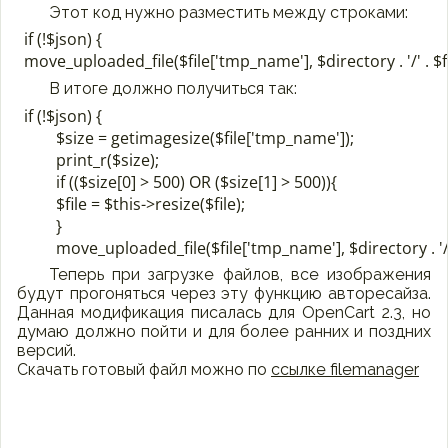
Этот код нужно разместить между строками:
if (!$json) {

В итоге должно получиться так:
if (!$json) {

	$size = getimagesize($file['tmp_name']);

	print_r($size);

	if (($size[0] > 500) OR ($size[1] > 500)){

	$file = $this->resize($file);

	}

Теперь при загрузке файлов, все изображения
будут прогоняться через эту функцию авторесайза.
Данная модификация писалась для OpenCart 2.3, но
думаю должно пойти и для более ранних и поздних
версий.
Скачать готовый файл можно по
ссылке filemanager