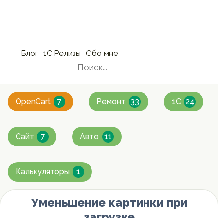
Блог
1С Релизы
Обо мне
»
OpenCart
7
Ремонт
33
1C
24
Сайт
7
Авто
11
Калькуляторы
1
Уменьшение картинки при
загрузке