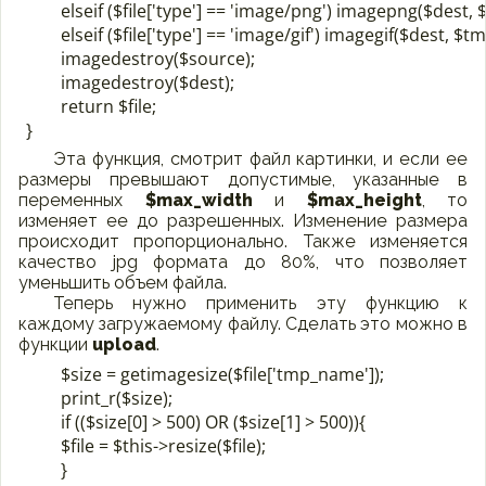
	elseif ($file['type'] == 'image/png') imagepng($dest, $tmp_path.$file['tmp_name'], 100);

	elseif ($file['type'] == 'image/gif') imagegif($dest, $tmp_path.$file['tmp_name'], 100);

	imagedestroy($source);

	imagedestroy($dest);

	return $file;

Эта функция, смотрит файл картинки, и если ее
размеры превышают допустимые, указанные в
переменных
$max_width
и
$max_height
, то
изменяет ее до разрешенных. Изменение размера
происходит пропорционально. Также изменяется
качество jpg формата до 80%, что позволяет
уменьшить объем файла.
Теперь нужно применить эту функцию к
каждому загружаемому файлу. Сделать это можно в
функции
upload
.
	$size = getimagesize($file['tmp_name']);

	print_r($size);

	if (($size[0] > 500) OR ($size[1] > 500)){

	$file = $this->resize($file);
