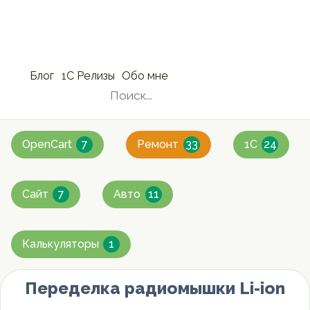
Блог
1С Релизы
Обо мне
»
OpenCart
7
Ремонт
33
1C
24
Сайт
7
Авто
11
Калькуляторы
1
Переделка радиомышки Li-ion